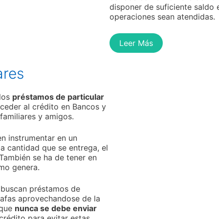
disponer de suficiente saldo 
operaciones sean atendidas.
Leer Más
ares
 los
préstamos de particular
eder al crédito en Bancos y
 familiares y amigos.
en instrumentar en un
a cantidad que se entrega, el
 También se ha de tener en
mo genera.
e buscan préstamos de
stafas aprovechandose de la
 que
nunca se debe enviar
rédito para evitar estas