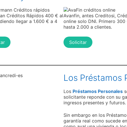
n Créditos Rápidos 400 € al
Avanfin, antes Creditosi, Cré
udiendo llegar a 1.600 € a 4
online solo DNI. Primero 300
hasta 2.000 a clientes.
tar
Solicitar
Los Préstamos 
Los
Préstamos Personales
s
solicitante reponde con su ga
ingresos presentes y futuros.
Sin embargo en los Préstamos
garantía real como sucede en
como aval una vivienda o loca